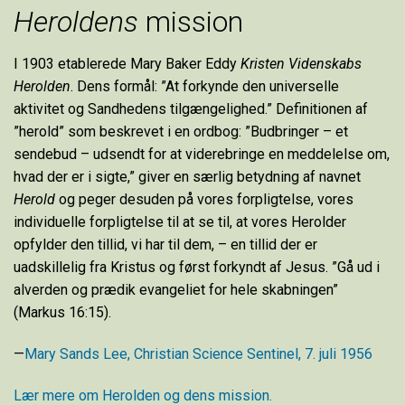
Heroldens
mission
I 1903 etablerede Mary Baker Eddy
Kristen Videnskabs
Herolden
. Dens formål: ”At forkynde den universelle
aktivitet og Sandhedens tilgængelighed.” Definitionen af
”herold” som beskrevet i en ordbog: ”Budbringer – et
sendebud – udsendt for at viderebringe en meddelelse om,
hvad der er i sigte,” giver en særlig betydning af navnet
Herold
og peger desuden på vores forpligtelse, vores
individuelle forpligtelse til at se til, at vores Herolder
opfylder den tillid, vi har til dem, – en tillid der er
uadskillelig fra Kristus og først forkyndt af Jesus. ”Gå ud i
alverden og prædik evangeliet for hele skabningen”
(Markus 16:15).
—
Mary Sands Lee, Christian Science Sentinel, 7. juli 1956
Lær mere om Herolden og dens mission.