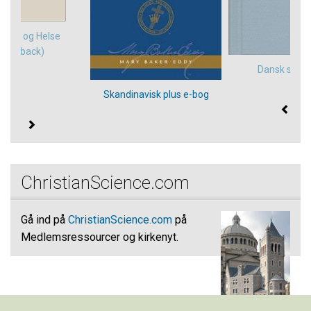
skab og Helse
paperback)
Dansk salm
Skandinavisk plus e-bog
ChristianScience.com
Gå ind på
ChristianScience.com
på
Medlemsressourcer og kirkenyt.